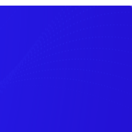
.org
/
/