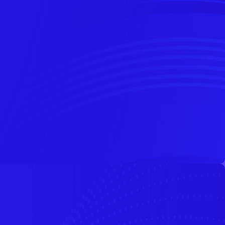
rg
/
/
g
/