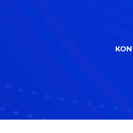
KON
Aceh
Aceh Tamiang
kadinacehtamiang.org
/
Bintang
kadinbintang.org
/
Kabupaten Aceh Tamiang
kadinkabacehtamiang.org
/
Kabupaten Aceh Tenggara
kadinkabacehtenggara.org
/
Kabupaten Aceh Timur
kadinkabacehtimur.org
/
Kabupaten Sigli
kadinkabsigli.org
/
kadinsigli.org
/
Kabupaten Simeulue
kadinkabsimeulue.org
/
Kabupaten Karang Baru
kadinkarangbaru.org
/
Kota Kutacane
kadinkotakutacane.org
/
Kota Subulussalam
kadinkotasubulussalam.org
/
Kota Lhokseumawe
kadinlhokseumawekota.org
/