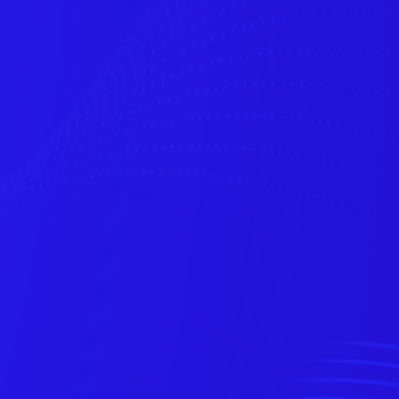
g
/
g
/