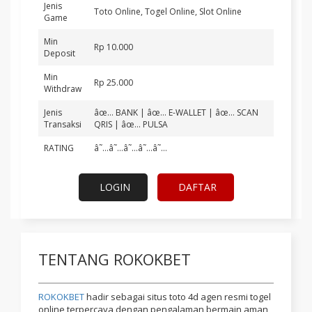
Jenis
Toto Online, Togel Online, Slot Online
Game
Min
Rp 10.000
Deposit
Min
Rp 25.000
Withdraw
Jenis
âœ… BANK | âœ… E-WALLET | âœ… SCAN
Transaksi
QRIS | âœ… PULSA
RATING
â˜…â˜…â˜…â˜…â˜…
LOGIN
DAFTAR
TENTANG ROKOKBET
ROKOKBET
hadir sebagai situs toto 4d agen resmi togel
online terpercaya dengan pengalaman bermain aman,