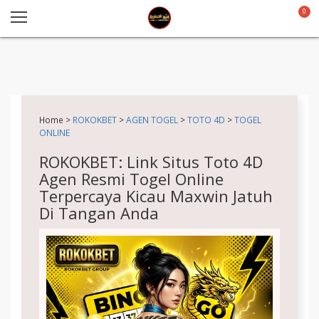
0
Home >
ROKOKBET
>
AGEN TOGEL
>
TOTO 4D
>
TOGEL
ONLINE
ROKOKBET: Link Situs Toto 4D
Agen Resmi Togel Online
Terpercaya Kicau Maxwin Jatuh
Di Tangan Anda