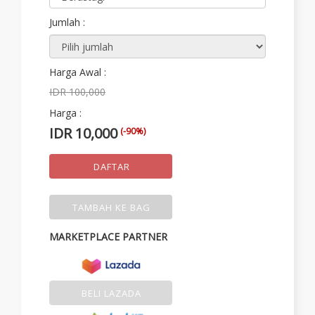
Jumlah :
Harga Awal :
IDR 100,000
Harga :
IDR 10,000
(-90%)
DAFTAR
TAMBAH KE BAG
MARKETPLACE PARTNER
BELI LAZADA